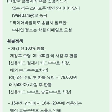
(2) 한국 은행계좌 혹은 신용카드가
없는 경우 스마트폰 앱인 와이어바알리
(WireBarley)로 송금
* 와이어바알리로 송금시 필요한
수취인 정보는 학원 이메일로 요청
환불정책
–
개강 전
100%
환불
,
개강후 주당
39,500
원 씩 차감 후 환불
[
신용카드 결제시 카드수수료 차감
,
해외
송금수수료차감
]
(
예
)
2
주 수업 후 환불 요청 시 79,000원
(39,500X2)
차감 후 환불
[
신용카드 수수료, 송금수수료 차감
]
– 16
주차 강의에서
16
주
~20
주에 적용되는
핵심 교육콘텐츠 노출로 인해