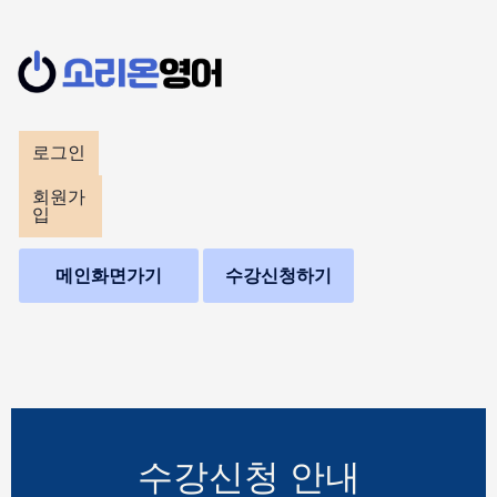
콘
텐
츠
로
로그인
건
회원가
입
너
뛰
메인화면가기
수강신청하기
기
수강신청 안내